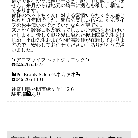
拶ができなかった飼い主さま、誠に申し訳ございま
せん。来月からは地元の埼玉に拠点を移し、精進し
て参ります。
皆様のペットちゃんに対する愛情🩷をたくさん感じ
られた３年間でした。皆様の楽しいわんにゃんライ
フのお手伝いができていたなら本望です。
来月から診察日数が減ってしまいご迷惑をお掛けい
たします。優しく動物愛に溢れた後上院長先生をは
じめ、平山先生および小野看護師が在籍しておりま
すので、安心してお任せください。ありがとうござ
いました。
🐾アニマライフペットクリニック🐾
☎️046-266-0222
🐩Pet Beauty Salon ベネカァネ🐩
☎️046-266-1101
神奈川県座間市緑ヶ丘1-12-6
駐車場🅿️あり