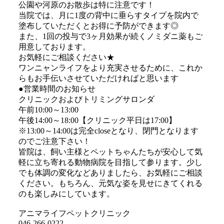
公園や河原のお散歩は特に注意です！
当院では、月に1度の背中に垂らすタイプを院内で
塗布していただくとお得に予防ができます◎
また、1回の投与で3ヶ月効果が続くノミダニ薬もご
用意しております。
お気軽にご相談ください★
ワンニャンライフをより充実させるために、これか
らもお手伝いさせていただければと思います
●営業時間のお知らせ
クリニックおよびトリミングサロンダ
午前10:00～13:00
午後14:00～18:00【クリニック平日は17:00】
※13:00～14:00は完全closeとなり、閉門となります
のでご注意下さい！
皆院は、飼い主様とペットちゃんたちが安心して気
軽に立ち寄れる動物病院を目指して参ります。少し
でも体調の変化などありましたら、お気軽にご相談
ください。もちろん、元気な姿を見せにきてくれる
のも楽しみにしています。
アニマライフペットクリニック
046-266-0222