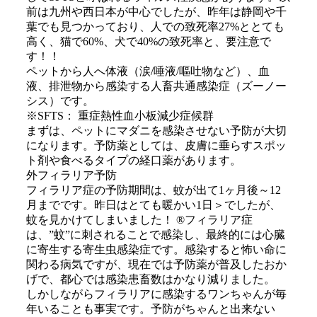
前は九州や西日本が中心でしたが、昨年は静岡や千
葉でも見つかっており、人での致死率27%ととても
高く、猫で60%、犬で40%の致死率と、要注意で
す！！
ペットから人へ体液（涙/唾液/嘔吐物など）、血
液、排泄物から感染する人畜共通感染症（ズーノー
シス）です。
※SFTS： 重症熱性血小板減少症候群
まずは、ペットにマダニを感染させない予防が大切
になります。予防薬としては、皮膚に垂らすスポッ
ト剤や食べるタイプの経口薬があります。
外フィラリア予防
フィラリア症の予防期間は、蚊が出て1ヶ月後～12
月までです。昨日はとても暖かい1日＞でしたが、
蚊を見かけてしまいました！ ®フィラリア症
は、”蚊”に刺されることで感染し、最終的には心臓
に寄生する寄生虫感染症です。感染すると怖い命に
関わる病気ですが、現在では予防薬が普及したおか
げで、都心では感染患畜数はかなり減りました。
しかしながらフィラリアに感染するワンちゃんが毎
年いることも事実です。予防がちゃんと出来ない