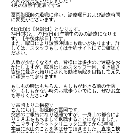
大変お待たせいたしました！
4月の診察予定表です🌸
冨岡獣医師の退職に伴い、診療曜日および診療時間
に変更がございます。
6日(日)は【休診日】となります。
24日(木)と、27日(日)は午前中のみの診療になりま
す。【午後休診日】です。
また、曜日により診察時間にも違いがあります。詳
しくは、スタッフもしくは予約サイトにてご確認く
ださい。
人数が少なくなるため、皆様には多少のご迷惑をお
かけしますが、院長はじめスタッフ一同、引き続き
皆様に愛され頼りにされる動物病院を目指して元気
に頑張って参ります‼️
もしもの時はもちろん、もしもが起きる前の予防
や、もしもがない時のお散歩ついでにも、ぜひお立
ち寄りください🎵
▽冨岡よりご挨拶▽
こんにちは。獣医師の冨岡です。
突然のご報告になり恐縮ですが、一身上の都合によ
り３月末をもちまして退職することになりました。
アニマライフペットクリニックに来てから3年間、
本当に沢山のことを学ばせて頂きました。直接ご挨